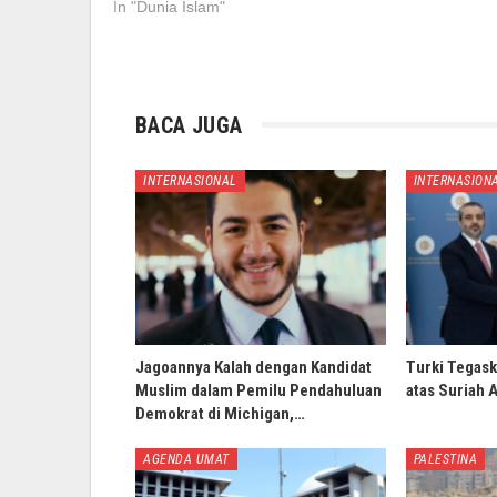
In "Dunia Islam"
BACA JUGA
INTERNASIONAL
INTERNASION
Jagoannya Kalah dengan Kandidat
Turki Tegask
Muslim dalam Pemilu Pendahuluan
atas Suriah 
Demokrat di Michigan,…
AGENDA UMAT
PALESTINA