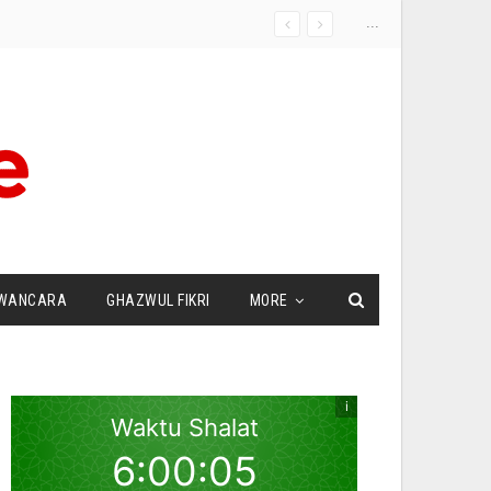
...
WANCARA
GHAZWUL FIKRI
MORE