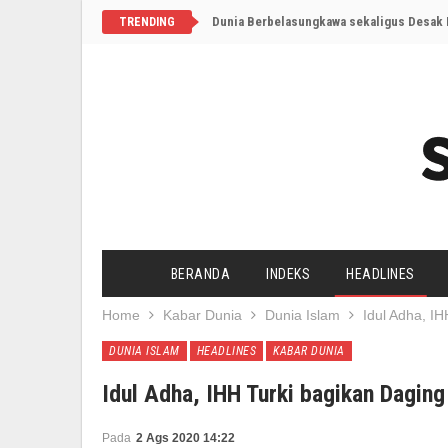
Dunia Berbelasungkawa sekaligus Desak I
TRENDING
BERANDA
INDEKS
HEADLINES
Home
Kabar Dunia
Dunia Islam
Idul Adha, I
DUNIA ISLAM
HEADLINES
KABAR DUNIA
Idul Adha, IHH Turki bagikan Daging
Pada
2 Ags 2020 14:22