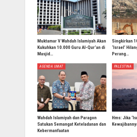
Muktamar V Wahdah Islamiyah Akan
Singkirkan 1
Kukuhkan 10.000 Guru Al-Qur’an di
‘Israel’ Hila
Masjid…
Perang…
AGENDA UMAT
PALESTINA
Wahdah Islamiyah dan Paragon
Hms: Jika ‘Is
Satukan Semangat Keteladanan dan
Kewajibannya
Kebermanfaatan