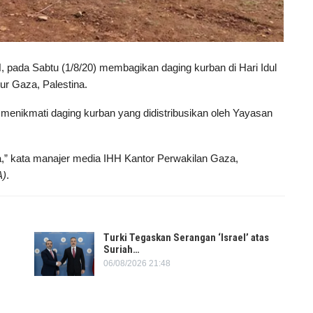
pada Sabtu (1/8/20) membagikan daging kurban di Hari Idul
ur Gaza, Palestina.
g menikmati daging kurban yang didistribusikan oleh Yayasan
a,” kata manajer media IHH Kantor Perwakilan Gaza,
A)
.
Turki Tegaskan Serangan ‘Israel’ atas
Suriah…
06/08/2026 21:48