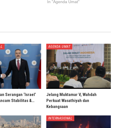
In "Agenda Umat"
AL
AGENDA UMAT
an Serangan ‘Israel’
Jelang Muktamar V, Wahdah
Ancam Stabilitas &…
Perkuat Wasathiyah dan
Kebangsaan
INTERNASIONAL