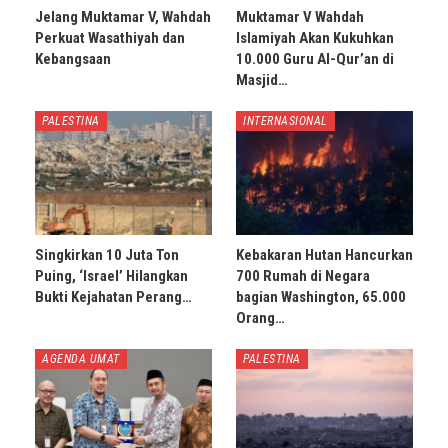
Jelang Muktamar V, Wahdah
Muktamar V Wahdah
Perkuat Wasathiyah dan
Islamiyah Akan Kukuhkan
Kebangsaan
10.000 Guru Al-Qur’an di
Masjid…
PALESTINA
INTERNASIONAL
Singkirkan 10 Juta Ton
Kebakaran Hutan Hancurkan
Puing, ‘Israel’ Hilangkan
700 Rumah di Negara
Bukti Kejahatan Perang…
bagian Washington, 65.000
Orang…
AGENDA UMAT
PALESTINA