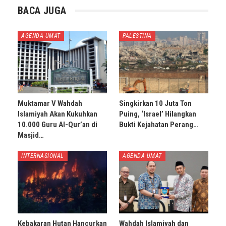
BACA JUGA
AGENDA UMAT
PALESTINA
Muktamar V Wahdah
Singkirkan 10 Juta Ton
Islamiyah Akan Kukuhkan
Puing, ‘Israel’ Hilangkan
10.000 Guru Al-Qur’an di
Bukti Kejahatan Perang…
Masjid…
INTERNASIONAL
AGENDA UMAT
Kebakaran Hutan Hancurkan
Wahdah Islamiyah dan