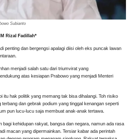
bowo Subianto
M Rizal Fadillah*
di penting dan bergengsi apalagi diisi oleh eks puncak lawan
entaraan.
han menjadi salah satu dari triumvirat yang
pendukung atas kesiapan Prabowo yang menjadi Menteri
 itu hak politik yang memang tak bisa dihalangi. Toh risiko
g terbang dan gebrak podium yang tinggal kenangan seperti
m pun lucu-lucu saja membuat anak-anak tertawa.
n bagi kehidupan rakyat, bangsa dan negara, namun ada rasa
di macan yang dipermainkan. Tersiar kabar ada perintah
an dengan program menanam singkong. Rakyat terpaksa