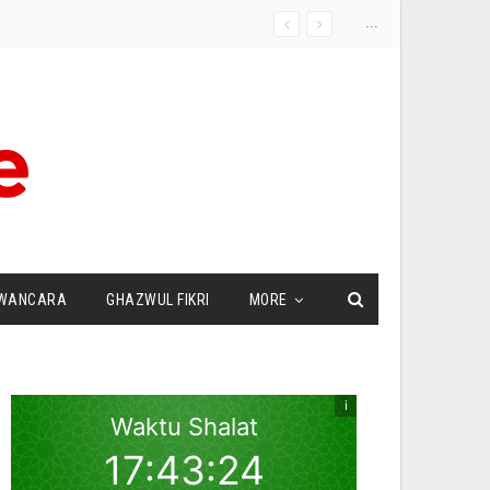
...
WANCARA
GHAZWUL FIKRI
MORE