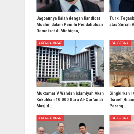
Jagoannya Kalah dengan Kandidat
Turki Tegask
Muslim dalam Pemilu Pendahuluan
atas Suriah 
Demokrat di Michigan,…
AGENDA UMAT
PALESTINA
Muktamar V Wahdah Islamiyah Akan
Singkirkan 1
Kukuhkan 10.000 Guru Al-Qur’an di
‘Israel’ Hila
Masjid…
Perang…
AGENDA UMAT
PALESTINA