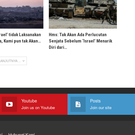
rael’ tidak Laksanakan
Hms: Tak Akan Ada Perlucutan
, Kami pun tak Akan…
Senjata Sebelum ‘Israel’ Menarik
Diri dari…
ANJUTNYA ...
Youtube
Posts
Join us on Youtube
Join our site
si
Hubungi Kami