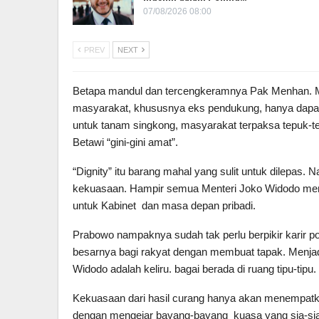
07/08/2026 08:00
PREV
NEXT
Betapa mandul dan tercengkeramnya Pak Menhan. Mul
masyarakat, khususnya eks pendukung, hanya dapa
untuk tanam singkong, masyarakat terpaksa tepuk-tep
Betawi “gini-gini amat”.
“Dignity” itu barang mahal yang sulit untuk dilepas. 
kekuasaan. Hampir semua Menteri Joko Widodo menj
untuk Kabinet dan masa depan pribadi.
Prabowo nampaknya sudah tak perlu berpikir karir po
besarnya bagi rakyat dengan membuat tapak. Menjad
Widodo adalah keliru. bagai berada di ruang tipu-tipu
Kekuasaan dari hasil curang hanya akan menempatka
dengan mengejar bayang-bayang kuasa yang sia-sia