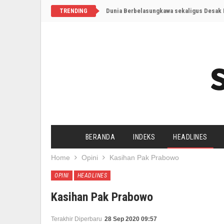
Dunia Berbelasungkawa sekaligus Desak I
TRENDING
BERANDA
INDEKS
HEADLINES
Home
Opini
Kasihan Pak Prabowo
OPINI
HEADLINES
Kasihan Pak Prabowo
Terakhir Diperbaru
28 Sep 2020 09:57