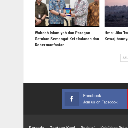
Wahdah Islamiyah dan Paragon
Hms: Jika ‘Is
Satukan Semangat Keteladanan dan
Kewajibannya
Kebermanfaatan
SEL
Facebook
Join us on Facebook
Beranda
Tentang Kami
Redaksi
Kebijakan Priva