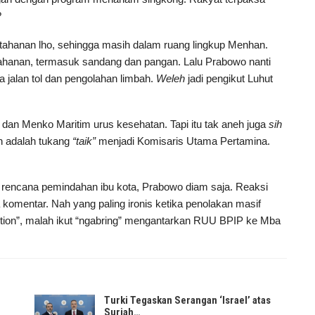
?
ertahanan lho, sehingga masih dalam ruang lingkup Menhan.
tahanan, termasuk sandang dan pangan. Lalu Prabowo nanti
 jalan tol dan pengolahan limbah.
Weleh
jadi pengikut Luhut
 dan Menko Maritim urus kesehatan. Tapi itu tak aneh juga
sih
h adalah tukang
“taik”
menjadi Komisaris Utama Pertamina.
encana pemindahan ibu kota, Prabowo diam saja. Reaksi
omentar. Nah yang paling ironis ketika penolakan masif
tion”, malah ikut “ngabring” mengantarkan RUU BPIP ke Mba
Turki Tegaskan Serangan ‘Israel’ atas
Suriah…