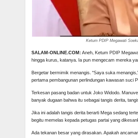
Ketum PDIP Megawati Soekarn
SALAM-ONLINE.COM:
Aneh, Ketum PDIP Megawati 
hingga kurus, katanya. Ia pun mengecam mereka ya
Bergetar bermimik menangis. “Saya suka menangis,
pertama pembangunan perlindungan kawasan suci Pura
Terkesan pasang badan untuk Joko Widodo. Manuver 
banyak dugaan bahwa itu sebagai tangis derita, tangi
Jika ini adalah tangis derita berarti Mega sedang tert
begitu memelas kepada petugas partai yang dikesa
Ada tekanan besar yang dirasakan. Apakah ancaman