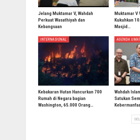
Jelang Muktamar V, Wahdah
Muktamar V 
Perkuat Wasathiyah dan
Kukuhkan 10.
Kebangsaan
Masjid…
INTERNASIONAL
AGENDA UMA
Kebakaran Hutan Hancurkan 700
Wahdah Isla
Rumah di Negara bagian
Satukan Sem
Washington, 65.000 Orang…
Kebermanfaa
SEL