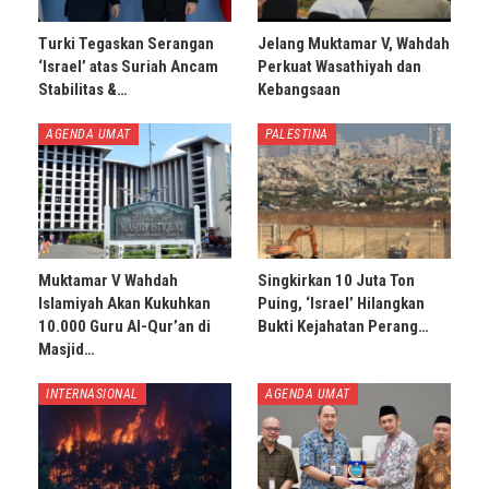
Turki Tegaskan Serangan
Jelang Muktamar V, Wahdah
‘Israel’ atas Suriah Ancam
Perkuat Wasathiyah dan
Stabilitas &…
Kebangsaan
AGENDA UMAT
PALESTINA
Muktamar V Wahdah
Singkirkan 10 Juta Ton
Islamiyah Akan Kukuhkan
Puing, ‘Israel’ Hilangkan
10.000 Guru Al-Qur’an di
Bukti Kejahatan Perang…
Masjid…
INTERNASIONAL
AGENDA UMAT