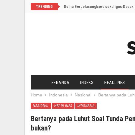
Dunia Berbelasungkawa sekaligus Desak I
TRENDING
BERANDA
INDEKS
HEADLINES
Home
Indonesia
Nasional
Bertanya pada Luh
NASIONAL
HEADLINES
INDONESIA
Bertanya pada Luhut Soal Tunda Pem
bukan?