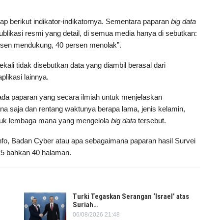
kap berikut indikator-indikatornya. Sementara paparan
big data
ublikasi resmi yang detail, di semua media hanya di sebutkan:
ersen mendukung, 40 persen menolak”.
kali tidak disebutkan data yang diambil berasal dari
plikasi lainnya.
 ada paparan yang secara ilmiah untuk menjelaskan
na saja dan rentang waktunya berapa lama, jenis kelamin,
uk lembaga mana yang mengelola
big data
tersebut.
o, Badan Cyber atau apa sebagaimana paparan hasil Survei
25 bahkan 40 halaman.
Turki Tegaskan Serangan ‘Israel’ atas
Suriah…
06/08/2026 21:48