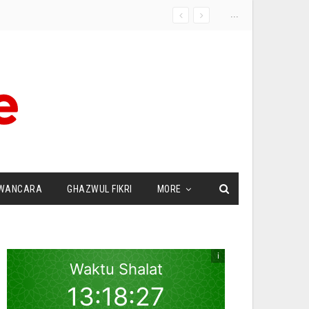
...
WANCARA
GHAZWUL FIKRI
MORE