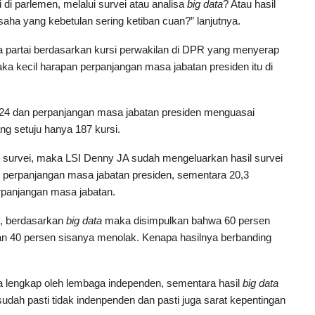
i di parlemen, melalui survei atau analisa
big data
? Atau hasil
aha yang kebetulan sering ketiban cuan?” lanjutnya.
ra partai berdasarkan kursi perwakilan di DPR yang menyerap
 maka kecil harapan perpanjangan masa jabatan presiden itu di
024 dan perpanjangan masa jabatan presiden menguasai
ng setuju hanya 187 kursi.
il survei, maka LSI Denny JA sudah mengeluarkan hasil survei
 perpanjangan masa jabatan presiden, sementara 20,3
rpanjangan masa jabatan.
n, berdasarkan
big data
maka disimpulkan bahwa 60 persen
an 40 persen sisanya menolak. Kenapa hasilnya berbanding
a lengkap oleh lembaga independen, sementara hasil
big data
sudah pasti tidak indenpenden dan pasti juga sarat kepentingan