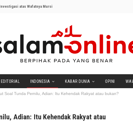
nvestigasi atas Wafatnya Mursi
EDITORIAL
INDONESIA
KABAR DUNIA
OPINI
WA
ut Soal Tunda Pemilu, Adian: Itu Kehendak Rakyat atau bukan?
ilu, Adian: Itu Kehendak Rakyat atau