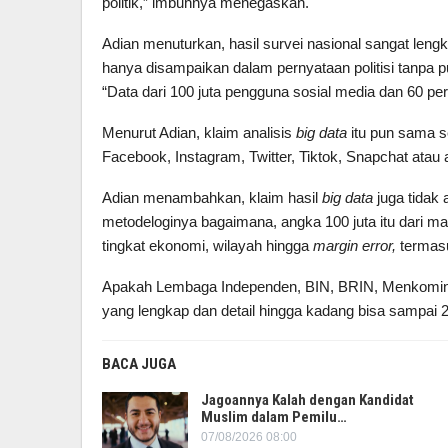
politik,” imbuhnya menegaskan.
Adian menuturkan, hasil survei nasional sangat leng
hanya disampaikan dalam pernyataan politisi tanpa p
“Data dari 100 juta pengguna sosial media dan 60 p
Menurut Adian, klaim analisis
big data
itu pun sama se
Facebook, Instagram, Twitter, Tiktok, Snapchat atau a
Adian menambahkan, klaim hasil
big data
juga tidak
metodeloginya bagaimana, angka 100 juta itu dari ma
tingkat ekonomi, wilayah hingga
margin error,
termas
Apakah Lembaga Independen, BIN, BRIN, Menkominf
yang lengkap dan detail hingga kadang bisa sampai 
BACA JUGA
Jagoannya Kalah dengan Kandidat
Muslim dalam Pemilu…
07/08/2026 08:00