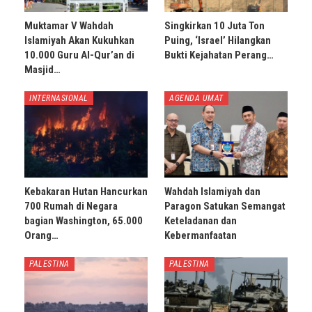
Muktamar V Wahdah
Singkirkan 10 Juta Ton
Islamiyah Akan Kukuhkan
Puing, ‘Israel’ Hilangkan
10.000 Guru Al-Qur’an di
Bukti Kejahatan Perang…
Masjid…
INTERNASIONAL
AGENDA UMAT
Kebakaran Hutan Hancurkan
Wahdah Islamiyah dan
700 Rumah di Negara
Paragon Satukan Semangat
bagian Washington, 65.000
Keteladanan dan
Orang…
Kebermanfaatan
PALESTINA
PALESTINA