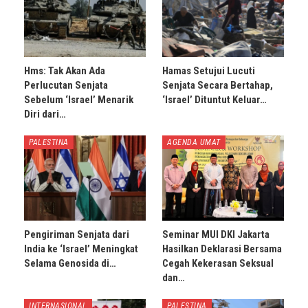
Hms: Tak Akan Ada
Hamas Setujui Lucuti
Perlucutan Senjata
Senjata Secara Bertahap,
Sebelum ‘Israel’ Menarik
‘Israel’ Dituntut Keluar…
Diri dari…
PALESTINA
AGENDA UMAT
Pengiriman Senjata dari
Seminar MUI DKI Jakarta
India ke ‘Israel’ Meningkat
Hasilkan Deklarasi Bersama
Selama Genosida di…
Cegah Kekerasan Seksual
dan…
INTERNASIONAL
PALESTINA