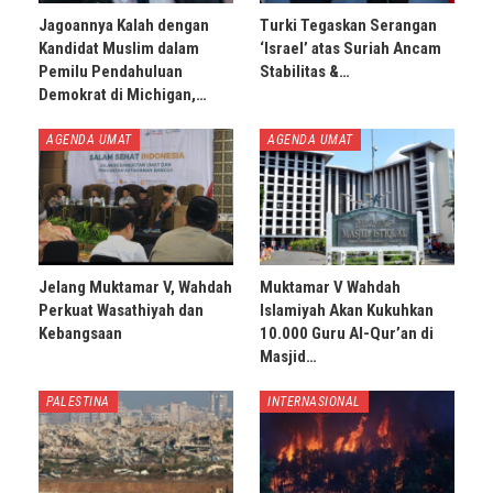
Jagoannya Kalah dengan
Turki Tegaskan Serangan
Kandidat Muslim dalam
‘Israel’ atas Suriah Ancam
Pemilu Pendahuluan
Stabilitas &…
Demokrat di Michigan,…
AGENDA UMAT
AGENDA UMAT
Jelang Muktamar V, Wahdah
Muktamar V Wahdah
Perkuat Wasathiyah dan
Islamiyah Akan Kukuhkan
Kebangsaan
10.000 Guru Al-Qur’an di
Masjid…
PALESTINA
INTERNASIONAL