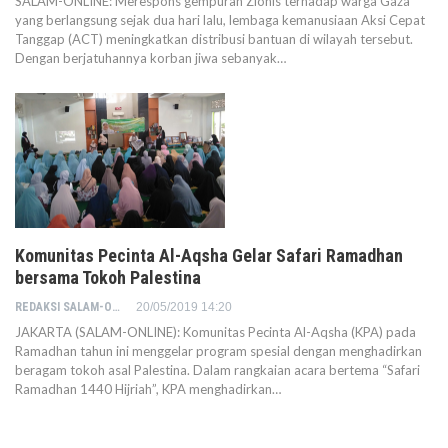
SALAM-ONLINE: Merespons gempuran Zionis terhadap warga Gaza
yang berlangsung sejak dua hari lalu, lembaga kemanusiaan Aksi Cepat
Tanggap (ACT) meningkatkan distribusi bantuan di wilayah tersebut.
Dengan berjatuhannya korban jiwa sebanyak…
Komunitas Pecinta Al-Aqsha Gelar Safari Ramadhan
bersama Tokoh Palestina
REDAKSI SALAM-ONLINE
20/05/2019 14:20
JAKARTA (SALAM-ONLINE): Komunitas Pecinta Al-Aqsha (KPA) pada
Ramadhan tahun ini menggelar program spesial dengan menghadirkan
beragam tokoh asal Palestina. Dalam rangkaian acara bertema “Safari
Ramadhan 1440 Hijriah”, KPA menghadirkan…