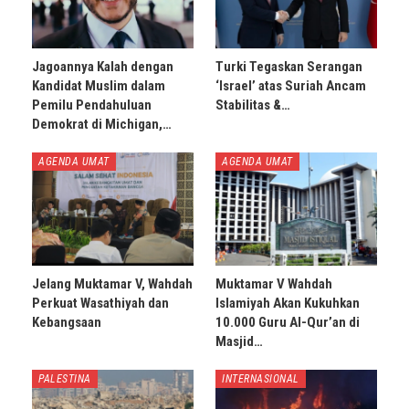
Jagoannya Kalah dengan
Turki Tegaskan Serangan
Kandidat Muslim dalam
‘Israel’ atas Suriah Ancam
Pemilu Pendahuluan
Stabilitas &…
Demokrat di Michigan,…
AGENDA UMAT
AGENDA UMAT
Jelang Muktamar V, Wahdah
Muktamar V Wahdah
Perkuat Wasathiyah dan
Islamiyah Akan Kukuhkan
Kebangsaan
10.000 Guru Al-Qur’an di
Masjid…
PALESTINA
INTERNASIONAL