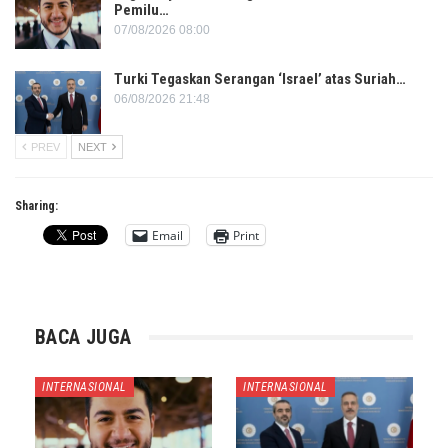
Pemilu…
07/08/2026 08:00
Turki Tegaskan Serangan ‘Israel’ atas Suriah…
06/08/2026 21:48
PREV
NEXT
Sharing:
Email
Print
BACA JUGA
INTERNASIONAL
INTERNASIONAL