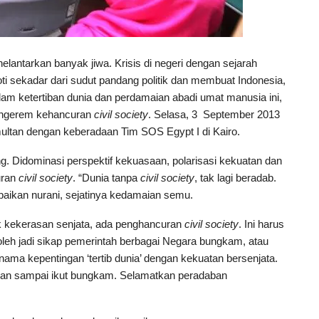
lantarkan banyak jiwa. Krisis di negeri dengan sejarah
oti sekadar dari sudut pandang politik dan membuat Indonesia,
m ketertiban dunia dan perdamaian abadi umat manusia ini,
mengerem kehancuran
civil society
. Selasa, 3 September 2013
ltan dengan keberadaan Tim SOS Egypt I di Kairo.
ng. Didominasi perspektif kekuasaan, polarisasi kekuatan dan
uran
civil society
. “Dunia tanpa
civil society
, tak lagi beradab.
abaikan nurani, sejatinya kedamaian semu.
ik kekerasan senjata, ada penghancuran
civil society
. Ini harus
oleh jadi sikap pemerintah berbagai Negara bungkam, atau
nama kepentingan ‘tertib dunia’ dengan kekuatan bersenjata.
angan sampai ikut bungkam. Selamatkan peradaban