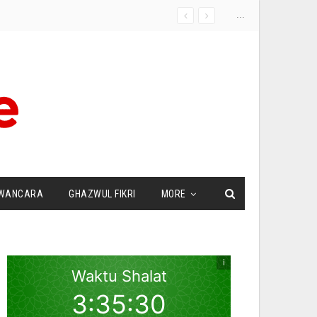
...
WANCARA
GHAZWUL FIKRI
MORE