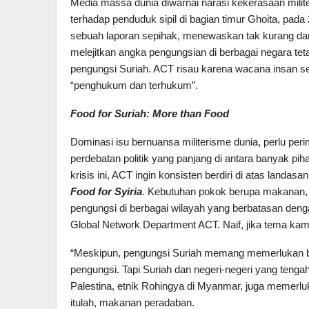
Media massa dunia diwarnai narasi kekerasaan mili
terhadap penduduk sipil di bagian timur Ghoita, pa
sebuah laporan sepihak, menewaskan tak kurang dari
melejitkan angka pengungsian di berbagai negara te
pengungsi Suriah. ACT risau karena wacana insan s
“penghukum dan terhukum”.
Food for Suriah: More than Food
Dominasi isu bernuansa militerisme dunia, perlu peri
perdebatan politik yang panjang di antara banyak p
krisis ini, ACT ingin konsisten berdiri di atas land
Food for Syiria
. Kebutuhan pokok berupa makanan,
pengungsi di berbagai wilayah yang berbatasan dengan
Global Network Department ACT. Naif, jika tema k
“Meskipun, pengungsi Suriah memang memerlukan 
pengungsi. Tapi Suriah dan negeri-negeri yang teng
Palestina, etnik Rohingya di Myanmar, juga memerlu
itulah, makanan peradaban.