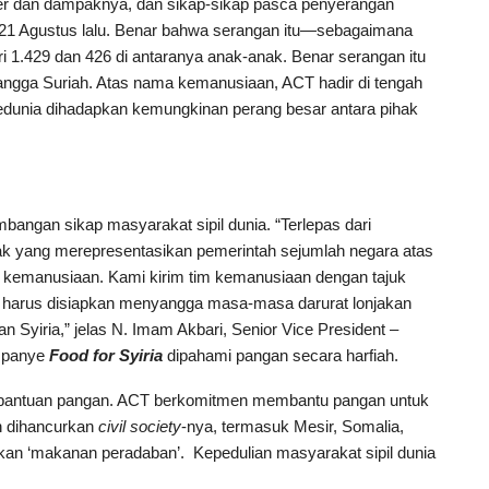
ter dan dampaknya, dan sikap-sikap pasca penyerangan
da 21 Agustus lalu. Benar bahwa serangan itu—sebagaimana
 1.429 dan 426 di antaranya anak-anak. Benar serangan itu
tangga Suriah. Atas nama kemanusiaan, ACT hadir di tengah
edunia dihadapkan kemungkinan perang besar antara pihak
mbangan sikap masyarakat sipil dunia. “Terlepas dari
ihak yang merepresentasikan pemerintah sejumlah negara atas
asan kemanusiaan. Kami kirim tim kemanusiaan dengan tajuk
 harus disiapkan menyangga masa-masa darurat lonjakan
 Syiria,” jelas N. Imam Akbari, Senior Vice President –
ampanye
Food for Syiria
dipahami pangan secara harfiah.
bantuan pangan. ACT berkomitmen membantu pangan untuk
ah dihancurkan
civil society
-nya, termasuk Mesir, Somalia,
kan ‘makanan peradaban’. Kepedulian masyarakat sipil dunia