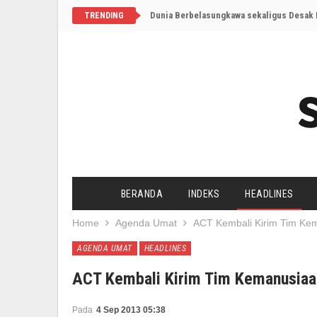
Dunia Berbelasungkawa sekaligus Desak I
TRENDING
BERANDA
INDEKS
HEADLINES
Home
Agenda Umat
ACT Kembali Kirim Tim Kem
AGENDA UMAT
HEADLINES
ACT Kembali Kirim Tim Kemanusiaa
Pada
4 Sep 2013 05:38