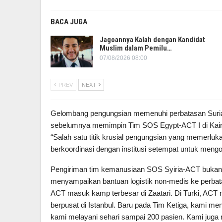
BACA JUGA
Jagoannya Kalah dengan Kandidat
Muslim dalam Pemilu…
07/08/2026 08:00
PREV
NEXT
Gelombang pengungsian memenuhi perbatasan Suriah
sebelumnya memimpin Tim SOS Egypt-ACT I di Kairo
“Salah satu titik krusial pengungsian yang memerlu
berkoordinasi dengan institusi setempat untuk meng
Pengiriman tim kemanusiaan SOS Syiria-ACT bukan ka
menyampaikan bantuan logistik non-medis ke perbata
ACT masuk kamp terbesar di Zaatari. Di Turki, ACT
berpusat di Istanbul. Baru pada Tim Ketiga, kami men
kami melayani sehari sampai 200 pasien. Kami juga m