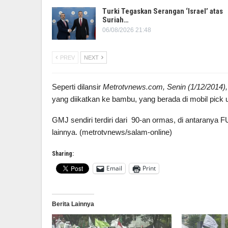
Turki Tegaskan Serangan ‘Israel’ atas
Suriah…
06/08/2026 21:48
PREV
NEXT
Seperti dilansir
Metrotvnews.com,
Senin (1/12/2014),
yang diikatkan ke bambu, yang berada di mobil pick 
GMJ sendiri terdiri dari 90-an ormas, di antaranya
lainnya. (metrotvnews/salam-online)
Sharing:
Email
Print
Berita Lainnya