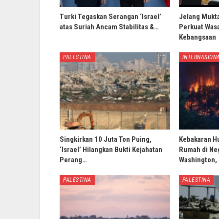
Turki Tegaskan Serangan ‘Israel’
Jelang Mukt
atas Suriah Ancam Stabilitas &…
Perkuat Wasa
Kebangsaan
PALESTINA
INTERNASION
Singkirkan 10 Juta Ton Puing,
Kebakaran H
‘Israel’ Hilangkan Bukti Kejahatan
Rumah di Ne
Perang…
Washington,
PALESTINA
PALESTINA