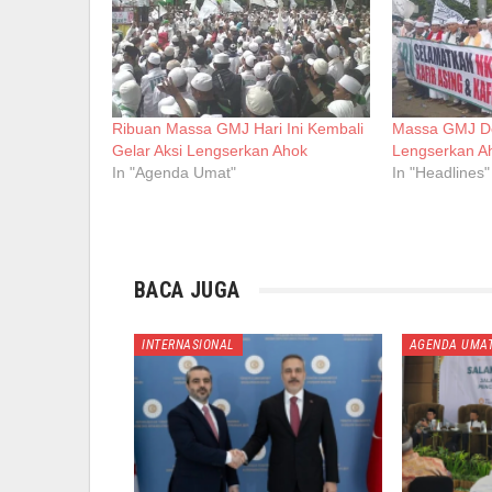
Ribuan Massa GMJ Hari Ini Kembali
Massa GMJ D
Gelar Aksi Lengserkan Ahok
Lengserkan A
In "Agenda Umat"
In "Headlines"
BACA JUGA
INTERNASIONAL
AGENDA UMA