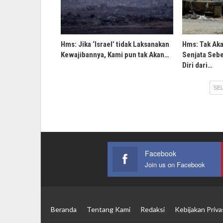
Hms: Jika ‘Israel’ tidak Laksanakan
Hms: Tak Ak
Kewajibannya, Kami pun tak Akan…
Senjata Sebe
Diri dari…
SEL
Facebook
Join us on Facebook
Beranda
Tentang Kami
Redaksi
Kebijakan Priva