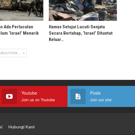
an Ada Perlucutan
Hamas Setujui Lucuti Senjata
lum ‘Israel’ Menarik
Secara Bertahap, ‘Israel’ Dituntut
Keluar…
ANJUTNYA ...
Youtube
Posts
Join us on Youtube
Join our site
si
Hubungi Kami