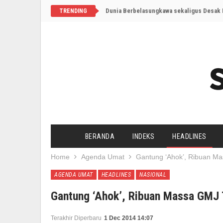
Dunia Berbelasungkawa sekaligus Desak I
TRENDING
BERANDA
INDEKS
HEADLINES
Home
Agenda Umat
Gantung ‘Ahok’, Ribuan M
AGENDA UMAT
HEADLINES
NASIONAL
Gantung ‘Ahok’, Ribuan Massa GMJ
Terakhir Diperbaru
1 Dec 2014 14:07