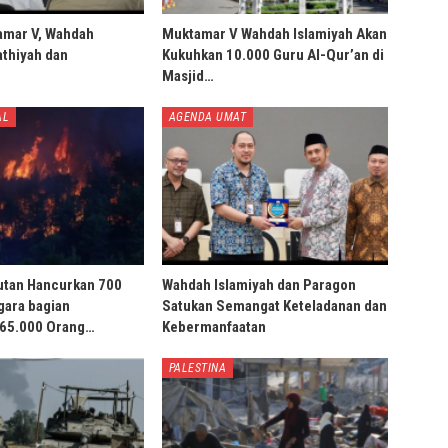
amar V, Wahdah
Muktamar V Wahdah Islamiyah Akan
thiyah dan
Kukuhkan 10.000 Guru Al-Qur’an di
Masjid…
AL
AGENDA UMAT
utan Hancurkan 700
Wahdah Islamiyah dan Paragon
gara bagian
Satukan Semangat Keteladanan dan
 65.000 Orang…
Kebermanfaatan
PALESTINA