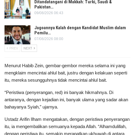
Ditandatangani di Makkah: Turki, Saudi &
Pakistan…
09/08/2026 06:43
Jagoannya Kalah dengan Kandidat Muslim dalam
Pemilu…
07/08/2026 08:00
PREV
NEXT
Menurut Habib Zein, gembar-gembor mereka selama ini yang
mengklaim mencintai ahlul bait, justru dengan kelakuan seperti
itu, mereka sesungguhnya tidak mencintai ahlul bait.
“Peristiwa (penyerangan, red) ini banyak hikmahnya. Di
antaranya, dengan kejadian ini, banyak ulama yang sadar akan
bahayanya Syiah,” ujarnya.
Ustadz Arifin Ilham mengatakan, dengan peristiwa penyerangan
itu, ia mengembalikan semuanya kepada Allah. “Alhamdulillah,
dengan peristiwa itu, semakin merapatkan ukhuwah di antara