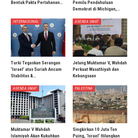
Bentuk Pakta Pertahanan…
Pemilu Pendahuluan
Demokrat di Michigan,…
INTERNASIONAL
AGENDA UMAT
Turki Tegaskan Serangan
Jelang Muktamar V, Wahdah
‘Israel’ atas Suriah Ancam
Perkuat Wasathiyah dan
Stabilitas &…
Kebangsaan
AGENDA UMAT
PALESTINA
Muktamar V Wahdah
Singkirkan 10 Juta Ton
Islamiyah Akan Kukuhkan
Puing, ‘Israel’ Hilangkan