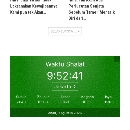
Hms: Jika ‘Israel’ tidak
Hms: Tak Akan Ada
Laksanakan Kewajibannya,
Perlucutan Senjata
Kami pun tak Akan…
Sebelum ‘Israel’ Menarik
Diri dari…
SELANJUTNYA ...