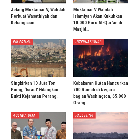
Jelang Muktamar V, Wahdah
Muktamar V Wahdah
Perkuat Wasathiyah dan
Islamiyah Akan Kukuhkan
Kebangsaan
10.000 Guru Al-Qur’an di
Masjid…
PALESTINA
INTERNASIONAL
Singkirkan 10 Juta Ton
Kebakaran Hutan Hancurkan
Puing, ‘Israel’ Hilangkan
700 Rumah di Negara
Bukti Kejahatan Perang…
bagian Washington, 65.000
Orang…
AGENDA UMAT
PALESTINA