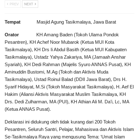
PREV
NEXT
Tempat
Masjid Agung Tasikmalaya, Jawa Barat
Orator
KH Amang Baden (Tokoh Ulama Pondok
Pesantren), KH Achef Noor Mubarok (Ketua MUI Kota
Tasikmalaya), KH Drs Ii Abdul Basith (Ketua MUI Kabupaten
Tasikmalaya), Ustadz Yahya Zakariya, MA (Jamaah Anshar
Syariah), KH Dedi Rahman (Majelis Syuro ANNAS Pusat), KH
Aminuddin Bustomi, M.Ag (Tokoh dan Aktivis Muda
Tasikmalaya), Ustad Roinul Balad (DDII Jawa Barat), Drs H.
Syarif Hidayat, M.Si (Tokoh Masyarakat Tasikmalaya), H. Aef El
Hakim (Aliansi Aktivis Masyarakat Muslim Tasikmalaya, KH
Drs. Dedi Zulharman, MA (PUI), KH Athian Ali M. Da’i, Lc, MA
(Ketua ANNAS Pusat).
Deklarasi ini didukung oleh tidak kurang dari 200 Tokoh
Pesantren, Seluruh Santri, Pelajar, Mahasiswa dan Aktivis Islam
Se-Tasikmalaya Raya yang mengusung Tema: ‘Umat Islam