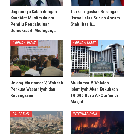
Jagoannya Kalah dengan
Turki Tegaskan Serangan
Kandidat Muslim dalam
‘Israel’ atas Suriah Ancam
Pemilu Pendahuluan
Stabilitas &…
Demokrat di Michigan,…
AGENDA UMAT
AGENDA UMAT
Jelang Muktamar V, Wahdah
Muktamar V Wahdah
Perkuat Wasathiyah dan
Islamiyah Akan Kukuhkan
Kebangsaan
10.000 Guru Al-Qur’an di
Masjid…
PALESTINA
INTERNASIONAL