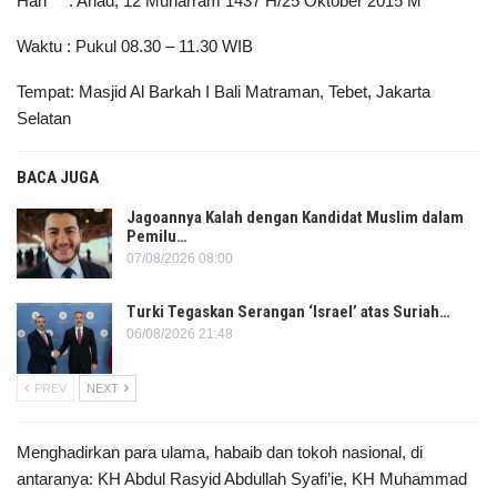
Hari : Ahad, 12 Muharram 1437 H/25 Oktober 2015 M
Waktu : Pukul 08.30 – 11.30 WIB
Tempat: Masjid Al Barkah I Bali Matraman, Tebet, Jakarta
Selatan
BACA JUGA
Jagoannya Kalah dengan Kandidat Muslim dalam
Pemilu…
07/08/2026 08:00
Turki Tegaskan Serangan ‘Israel’ atas Suriah…
06/08/2026 21:48
PREV
NEXT
Menghadirkan para ulama, habaib dan tokoh nasional, di
antaranya: KH Abdul Rasyid Abdullah Syafi’ie, KH Muhammad