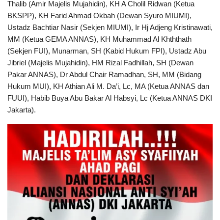
Thalib (Amir Majelis Mujahidin), KH A Cholil Ridwan (Ketua
BKSPP), KH Farid Ahmad Okbah (Dewan Syuro MIUMI),
Ustadz Bachtiar Nasir (Sekjen MIUMI), Ir Hj Adjeng Kristinawati,
MM (Ketua GEMA ANNAS), KH Muhammad Al Khththath
(Sekjen FUI), Munarman, SH (Kabid Hukum FPI), Ustadz Abu
Jibriel (Majelis Mujahidin), HM Rizal Fadhillah, SH (Dewan
Pakar ANNAS), Dr Abdul Chair Ramadhan, SH, MM (Bidang
Hukum MUI), KH Athian Ali M. Da’i, Lc, MA (Ketua ANNAS dan
FUUI), Habib Buya Abu Bakar Al Habsyi, Lc (Ketua ANNAS DKI
Jakarta).