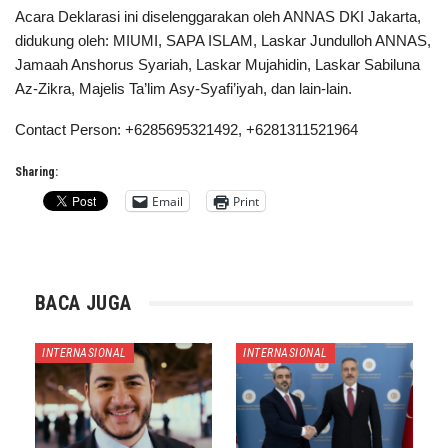
Acara Deklarasi ini diselenggarakan oleh ANNAS DKI Jakarta,
didukung oleh: MIUMI, SAPA ISLAM, Laskar Jundulloh ANNAS,
Jamaah Anshorus Syariah, Laskar Mujahidin, Laskar Sabiluna
Az-Zikra, Majelis Ta’lim Asy-Syafi’iyah, dan lain-lain.
Contact Person: +6285695321492, +6281311521964
Sharing:
Email
Print
BACA JUGA
INTERNASIONAL
INTERNASIONAL