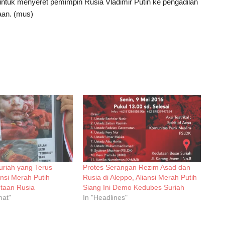
tuk menyeret pemimpin Rusia Vladimir Putin ke pengadilan
aan. (mus)
uriah yang Terus
Protes Serangan Rezim Asad dan
ansi Merah Putih
Rusia di Aleppo, Aliansi Merah Putih
taan Rusia
Siang Ini Demo Kedubes Suriah
mat"
In "Headlines"