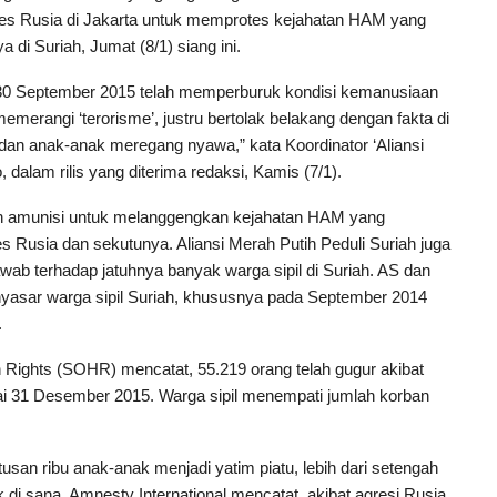
es Rusia di Jakarta untuk memprotes kejahatan HAM yang
 di Suriah, Jumat (8/1) siang ini.
am 30 September 2015 telah memperburuk kondisi kemanusiaan
emerangi ‘terorisme’, justru bertolak belakang dengan fakta di
 dan anak-anak meregang nyawa,” kata Koordinator ‘Aliansi
 dalam rilis yang diterima redaksi, Kamis (7/1).
ah amunisi untuk melanggengkan kejahatan HAM yang
 Rusia dan sekutunya. Aliansi Merah Putih Peduli Suriah juga
ab terhadap jatuhnya banyak warga sipil di Suriah. AS dan
nyasar warga sipil Suriah, khususnya pada September 2014
.
Rights (SOHR) mencatat, 55.219 orang telah gugur akibat
ai 31 Desember 2015. Warga sipil menempati jumlah korban
san ribu anak-anak menjadi yatim piatu, lebih dari setengah
di sana. Amnesty International mencatat, akibat agresi Rusia