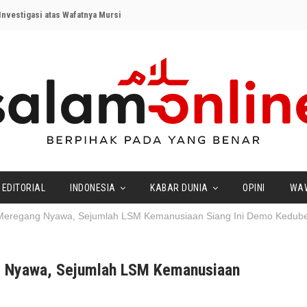
nvestigasi atas Wafatnya Mursi
EDITORIAL
INDONESIA
KABAR DUNIA
OPINI
WA
h Meregang Nyawa, Sejumlah LSM Kemanusiaan Siang Ini Demo Kedub
ng Nyawa, Sejumlah LSM Kemanusiaan