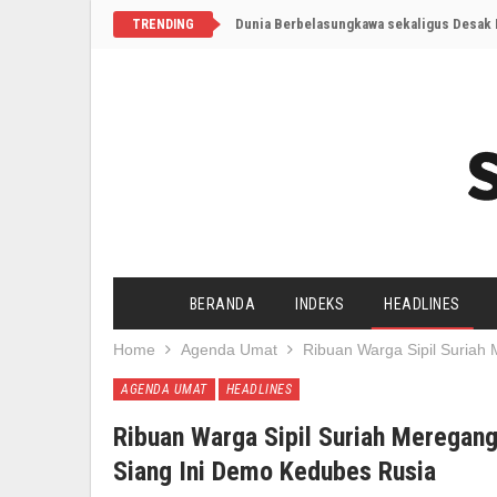
Dunia Berbelasungkawa sekaligus Desak I
TRENDING
BERANDA
INDEKS
HEADLINES
Home
Agenda Umat
Ribuan Warga Sipil Suria
AGENDA UMAT
HEADLINES
Ribuan Warga Sipil Suriah Merega
Siang Ini Demo Kedubes Rusia