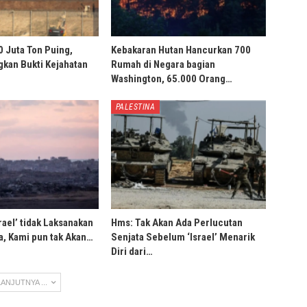
0 Juta Ton Puing,
Kebakaran Hutan Hancurkan 700
ngkan Bukti Kejahatan
Rumah di Negara bagian
Washington, 65.000 Orang…
PALESTINA
rael’ tidak Laksanakan
Hms: Tak Akan Ada Perlucutan
, Kami pun tak Akan…
Senjata Sebelum ‘Israel’ Menarik
Diri dari…
ANJUTNYA ...