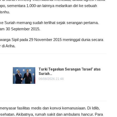
leppo, sementara 1.000-an lainnya melarikan diri ke sebuah
isnhu.
 ke Suriah memang sudah terlihat sejak serangan pertama.
lam 30 September 2015.
 49 warga Sipil pada 29 November 2015 meninggal dunia secara
di Ariha.
Turki Tegaskan Serangan ‘Israel’ atas
Suriah…
06/08/2026 21:48
enyasar fasilitas medis dan konvoi kemanusiaan. Di Idlib,
sehatan. Akibatnya, rumah sakit dan ambulans hancur. Para