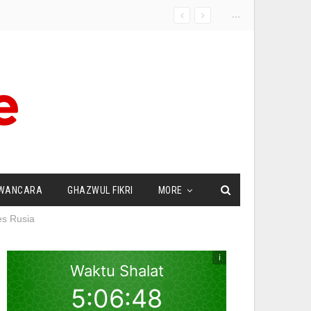
...
WANCARA
GHAZWUL FIKRI
MORE
es Rusia