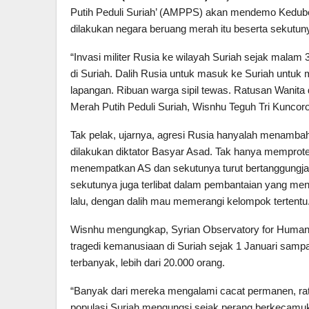
Putih Peduli Suriah’ (AMPPS) akan mendemo Kedub
dilakukan negara beruang merah itu beserta sekutunya
“Invasi militer Rusia ke wilayah Suriah sejak mal
di Suriah. Dalih Rusia untuk masuk ke Suriah untuk m
lapangan. Ribuan warga sipil tewas. Ratusan Wanita
Merah Putih Peduli Suriah, Wisnhu Teguh Tri Kuncoro,
Tak pelak, ujarnya, agresi Rusia hanyalah menamb
dilakukan diktator Basyar Asad. Tak hanya memprotes
menempatkan AS dan sekutunya turut bertanggungjaw
sekutunya juga terlibat dalam pembantaian yang me
lalu, dengan dalih mau memerangi kelompok tertentu
Wisnhu mengungkap, Syrian Observatory for Human 
tragedi kemanusiaan di Suriah sejak 1 Januari samp
terbanyak, lebih dari 20.000 orang.
“Banyak dari mereka mengalami cacat permanen, ratu
populasi Suriah mengungsi sejak perang berkecamuk 