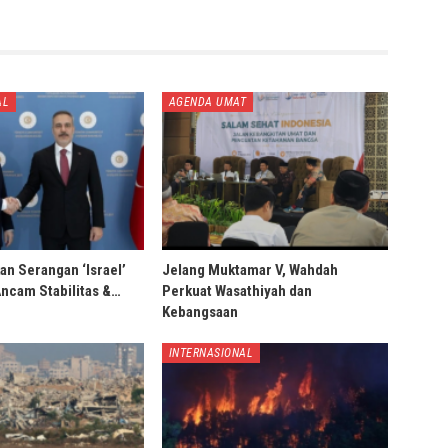
AL
AGENDA UMAT
an Serangan ‘Israel’
Jelang Muktamar V, Wahdah
Ancam Stabilitas &…
Perkuat Wasathiyah dan
Kebangsaan
INTERNASIONAL