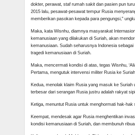
dokter, perawat, staf rumah sakit dan pasien pun t
2015 lalu, pesawat-pesawat tempur Rusia menyeran
memberikan pasokan kepada para pengungsi,” ungk
Maka, kata Wisnhu, diamnya masyarakat Internasiona
kemanusiaan yang dilakukan di Suriah, akan mendo
kemanusiaan. Sudah seharusnya Indonesia sebagai 
tragedi kemanusiaan di Suriah.
Maka, mencermati kondisi di atas, tegas Wisnhu, ‘Al
Pertama, mengutuk intervensi militer Rusia ke Suri
Kedua, menolak klaim Rusia yang masuk ke Suriah u
terbesar dari serangan Rusia justru adalah rakyat sipi
Ketiga, menuntut Rusia untuk menghormati hak-hak si
Keempat, mendesak agar Rusia menghentikan invasi m
kondisi kemanusiaan di Suriah, dan membunuh ribuan