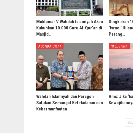
Muktamar V Wahdah Islamiyah Akan
Singkirkan 1
Kukuhkan 10.000 Guru Al-Qur’an di
‘Israel’ Hila
Masjid…
Perang…
AGENDA UMAT
PALESTINA
Wahdah Islamiyah dan Paragon
Hms: Jika ‘Is
Satukan Semangat Keteladanan dan
Kewajibannya
Kebermanfaatan
SEL