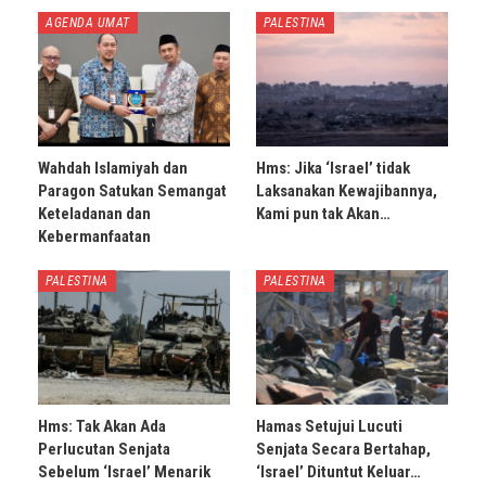
AGENDA UMAT
PALESTINA
Wahdah Islamiyah dan
Hms: Jika ‘Israel’ tidak
Paragon Satukan Semangat
Laksanakan Kewajibannya,
Keteladanan dan
Kami pun tak Akan…
Kebermanfaatan
PALESTINA
PALESTINA
Hms: Tak Akan Ada
Hamas Setujui Lucuti
Perlucutan Senjata
Senjata Secara Bertahap,
Sebelum ‘Israel’ Menarik
‘Israel’ Dituntut Keluar…