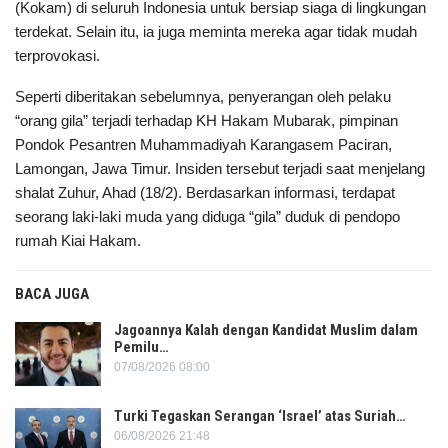
(Kokam) di seluruh Indonesia untuk bersiap siaga di lingkungan
terdekat. Selain itu, ia juga meminta mereka agar tidak mudah
terprovokasi.
Seperti diberitakan sebelumnya, penyerangan oleh pelaku
“orang gila” terjadi terhadap KH Hakam Mubarak, pimpinan
Pondok Pesantren Muhammadiyah Karangasem Paciran,
Lamongan, Jawa Timur. Insiden tersebut terjadi saat menjelang
shalat Zuhur, Ahad (18/2). Berdasarkan informasi, terdapat
seorang laki-laki muda yang diduga “gila” duduk di pendopo
rumah Kiai Hakam.
BACA JUGA
Jagoannya Kalah dengan Kandidat Muslim dalam
Pemilu…
07/08/2026 08:00
Turki Tegaskan Serangan ‘Israel’ atas Suriah…
06/08/2026 21:48