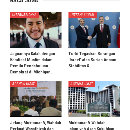
BACA JUGA
INTERNASIONAL
INTERNASIONAL
Jagoannya Kalah dengan
Turki Tegaskan Serangan
Kandidat Muslim dalam
‘Israel’ atas Suriah Ancam
Pemilu Pendahuluan
Stabilitas &…
Demokrat di Michigan,…
AGENDA UMAT
AGENDA UMAT
Jelang Muktamar V, Wahdah
Muktamar V Wahdah
Perkuat Wasathiyah dan
Islamiyah Akan Kukuhkan