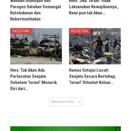
Wahdah Islamiyah dan
Hms: Jika ‘Israel’ tidak
Paragon Satukan Semangat
Laksanakan Kewajibannya,
Keteladanan dan
Kami pun tak Akan…
Kebermanfaatan
PALESTINA
PALESTINA
Hms: Tak Akan Ada
Hamas Setujui Lucuti
Perlucutan Senjata
Senjata Secara Bertahap,
Sebelum ‘Israel’ Menarik
‘Israel’ Dituntut Keluar…
Diri dari…
SELANJUTNYA ...