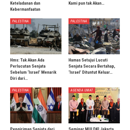
Keteladanan dan
Kami pun tak Akan…
Kebermanfaatan
PALESTINA
PALESTINA
Hms: Tak Akan Ada
Hamas Setujui Lucuti
Perlucutan Senjata
Senjata Secara Bertahap,
Sebelum ‘Israel’ Menarik
‘Israel’ Dituntut Keluar…
Diri dari…
PALESTINA
AGENDA UMAT
Pengiriman Senjata dari
Seminar MUI DKI Jakarta