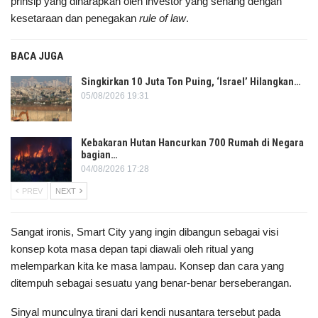
prinsip yang diharapkan oleh investor yang senang dengan
kesetaraan dan penegakan
rule of law
.
BACA JUGA
Singkirkan 10 Juta Ton Puing, ‘Israel’ Hilangkan…
05/08/2026 19:31
Kebakaran Hutan Hancurkan 700 Rumah di Negara
bagian…
04/08/2026 17:28
PREV
NEXT
Sangat ironis, Smart City yang ingin dibangun sebagai visi
konsep kota masa depan tapi diawali oleh ritual yang
melemparkan kita ke masa lampau. Konsep dan cara yang
ditempuh sebagai sesuatu yang benar-benar berseberangan.
Sinyal munculnya tirani dari kendi nusantara tersebut pada