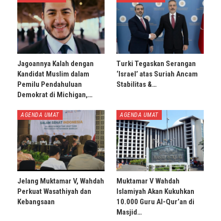
Jagoannya Kalah dengan
Turki Tegaskan Serangan
Kandidat Muslim dalam
‘Israel’ atas Suriah Ancam
Pemilu Pendahuluan
Stabilitas &…
Demokrat di Michigan,…
AGENDA UMAT
AGENDA UMAT
Jelang Muktamar V, Wahdah
Muktamar V Wahdah
Perkuat Wasathiyah dan
Islamiyah Akan Kukuhkan
Kebangsaan
10.000 Guru Al-Qur’an di
Masjid…