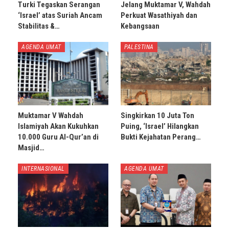
Turki Tegaskan Serangan
Jelang Muktamar V, Wahdah
‘Israel’ atas Suriah Ancam
Perkuat Wasathiyah dan
Stabilitas &…
Kebangsaan
AGENDA UMAT
PALESTINA
Muktamar V Wahdah
Singkirkan 10 Juta Ton
Islamiyah Akan Kukuhkan
Puing, ‘Israel’ Hilangkan
10.000 Guru Al-Qur’an di
Bukti Kejahatan Perang…
Masjid…
INTERNASIONAL
AGENDA UMAT